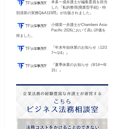
本多一成弁護士が編集委員を担当
した『私的整理(廃業型手続)・特
別清算の実務Q&A115問』が出版されました。
小畑英一弁護士がChambers Asia-
Pacific 2026において高い評価を
得ました。
『年末年始休業のお知らせ（12/2
7〜1/4）』
『夏季休業のお知らせ（8/14〜8/
15）』