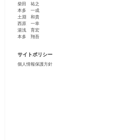
柴田 祐之
本多 一成
土淵 和貴
西原 一幸
湯浅 育宏
本多 翔吾
サイトポリシー
個人情報保護方針