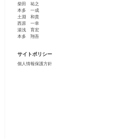
柴田 祐之
本多 一成
土淵 和貴
西原 一幸
湯浅 育宏
本多 翔吾
サイトポリシー
個人情報保護方針