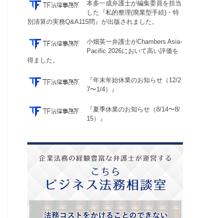
本多一成弁護士が編集委員を担当
した『私的整理(廃業型手続)・特
別清算の実務Q&A115問』が出版されました。
小畑英一弁護士がChambers Asia-
Pacific 2026において高い評価を
得ました。
『年末年始休業のお知らせ（12/2
7〜1/4）』
『夏季休業のお知らせ（8/14〜8/
15）』