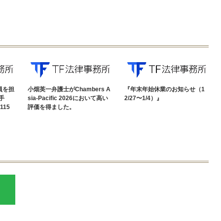
員を担
小畑英一弁護士がChambers A
『年末年始休業のお知らせ（1
手
sia-Pacific 2026において高い
2/27〜1/4）』
15
評価を得ました。